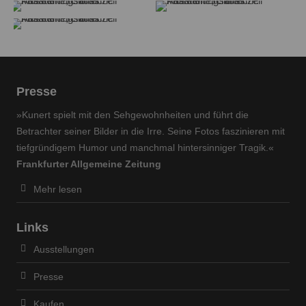
Schöppenstedt
Schöppenstedt
Schloss Fasanerie, Eichenzell
Schloss Fasanerie, Eichenzell
Ausstellungsansicht: Museum
Ausstellungsansicht: Museum
info@yourdomain.com
Schloss Fasanerie, Eichenzell
Schloss Fasanerie, Eichenzell
Ausstellungsansicht: Museum
Schloss Fasanerie, Eichenzell
About us
Lorem ipsum dolor sit amet, consectetuer
adipiscing elit.
Presse
Aenean commodo ligula eget dolor. Aenean massa.
»Kunert spielt mit den Sehgewohnheiten und führt die
Cum sociis natoque penatibus et magnis dis parturient
Betrachter seiner Bilder in die Irre. Seine Fotos faszinieren mit
montes, nascetur ridiculus mus. Donec quam felis,
tiefgründigem Humor und manchmal hintersinniger Tragik.«
ultricies nec.
Frankfurter Allgemeine Zeitung
Mehr lesen
Links
Ausstellungen
Presse
Kaufen