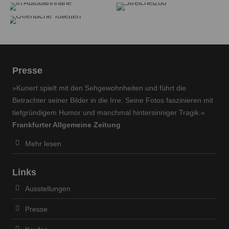
Lorem ipsum dolor sit amet:
In Autobahnnähe
Streichelzoo
Öffentliche Toiletten
24h
/ 365days
Presse
We offer support for our customers
»Kunert spielt mit den Sehgewohnheiten und führt die
Mon - Fri 8:00am - 5:00pm
(GMT +1)
Betrachter seiner Bilder in die Irre. Seine Fotos faszinieren mit
tiefgründigem Humor und manchmal hintersinniger Tragik.«
Get in touch
Frankfurter Allgemeine Zeitung
Cybersteel Inc.
Mehr lesen
376-293 City Road, Suite 600
San Francisco, CA 94102
Links
Ausstellungen
Have any questions?
+44 1234 567 890
Presse
Drop us a line