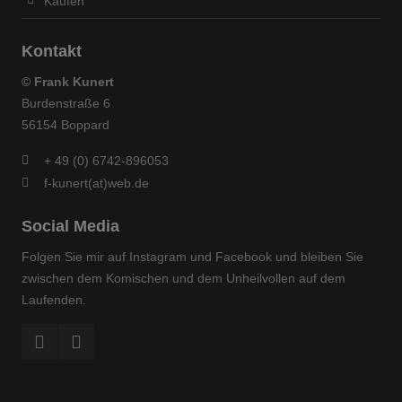
Kaufen
info@yourdomain.com
Kontakt
About us
© Frank Kunert
Lorem ipsum dolor sit amet, consectetuer
Burdenstraße 6
adipiscing elit.
56154 Boppard
Aenean commodo ligula eget dolor. Aenean massa.
+ 49 (0) 6742-896053
Cum sociis natoque penatibus et magnis dis parturient
f-kunert(at)web.de
montes, nascetur ridiculus mus. Donec quam felis,
ultricies nec.
Social Media
Folgen Sie mir auf Instagram und Facebook und bleiben Sie
zwischen dem Komischen und dem Unheilvollen auf dem
Laufenden.