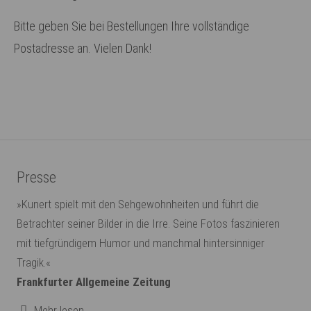
Have any questions?
+44 1234 567 890
Bitte geben Sie bei Bestellungen Ihre vollständige
Postadresse an. Vielen Dank!
Drop us a line
info@yourdomain.com
About us
Lorem ipsum dolor sit amet, consectetuer
adipiscing elit.
Presse
Aenean commodo ligula eget dolor. Aenean massa.
»Kunert spielt mit den Sehgewohnheiten und führt die
Cum sociis natoque penatibus et magnis dis
Betrachter seiner Bilder in die Irre. Seine Fotos faszinieren
parturient montes, nascetur ridiculus mus. Donec
mit tiefgründigem Humor und manchmal hintersinniger
quam felis, ultricies nec.
Tragik.«
Frankfurter Allgemeine Zeitung
Mehr lesen