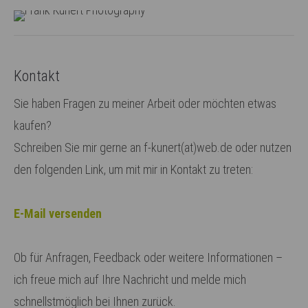
Lorem ipsum dolor sit amet:
Kontakt
24h
/ 365days
Sie haben Fragen zu meiner Arbeit oder möchten etwas
kaufen?
Schreiben Sie mir gerne an f-kunert(at)web.de oder nutzen
We offer support for our customers
Mon - Fri 8:00am - 5:00pm
(GMT +1)
den folgenden Link, um mit mir in Kontakt zu treten:
Get in touch
E-Mail versenden
Cybersteel Inc.
376-293 City Road, Suite 600
Ob für Anfragen, Feedback oder weitere Informationen –
San Francisco, CA 94102
ich freue mich auf Ihre Nachricht und melde mich
schnellstmöglich bei Ihnen zurück.