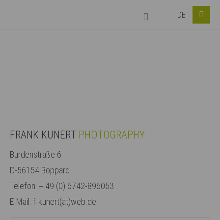
DE
Login
Benutzername
Passwort
FRANK KUNERT
PHOTOGRAPHY
Burdenstraße 6
Anmelden
D-56154 Boppard
Telefon: + 49 (0) 6742-896053
Register
|
Lost your password?
E-Mail: f-kunert(at)web.de
Support